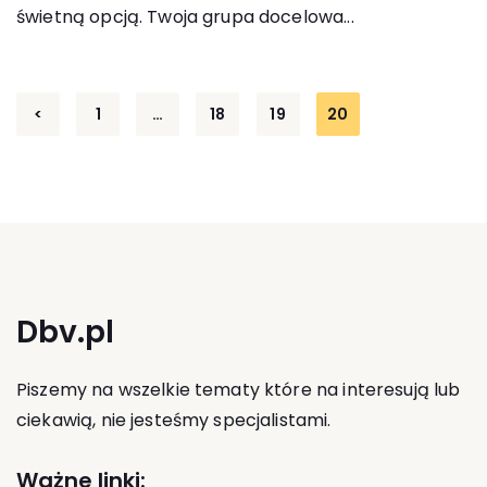
świetną opcją. Twoja grupa docelowa...
Stronicowanie
<
1
…
18
19
20
wpisów
Dbv.pl
Piszemy na wszelkie tematy które na interesują lub
ciekawią, nie jesteśmy specjalistami.
Ważne linki: