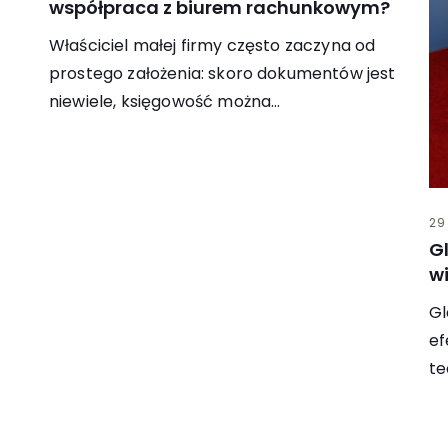
współpraca z biurem rachunkowym?
Właściciel małej firmy często zaczyna od
prostego założenia: skoro dokumentów jest
niewiele, księgowość można…
29
G
w
Gl
ef
te