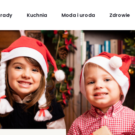
orady
Kuchnia
Moda i uroda
Zdrowie