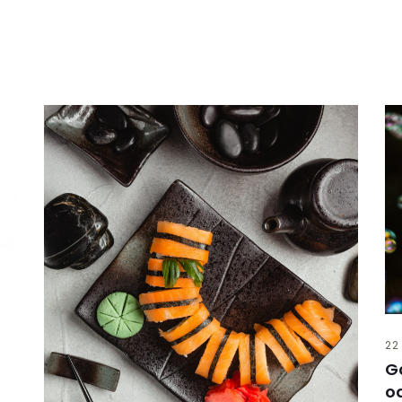
22
G
o