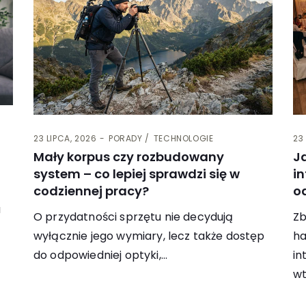
23 LIPCA, 2026
PORADY
TECHNOLOGIE
23
Mały korpus czy rozbudowany
J
system – co lepiej sprawdzi się w
in
codziennej pracy?
o
a
O przydatności sprzętu nie decydują
Zb
wyłącznie jego wymiary, lecz także dostęp
ha
do odpowiedniej optyki,…
in
w