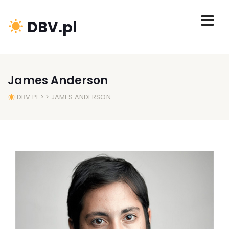
DBV.pl
James Anderson
DBV.PL
> > JAMES ANDERSON