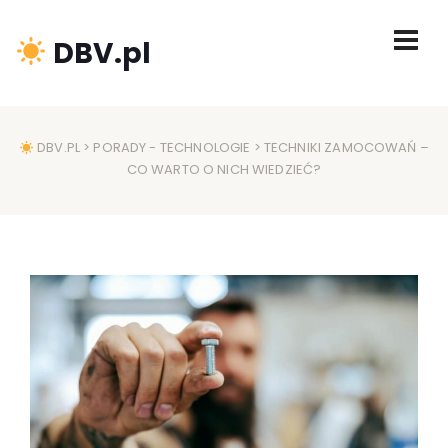
DBV.pl
DBV.PL
>
PORADY
-
TECHNOLOGIE
> TECHNIKI ZAMOCOWAŃ –
CO WARTO O NICH WIEDZIEĆ?