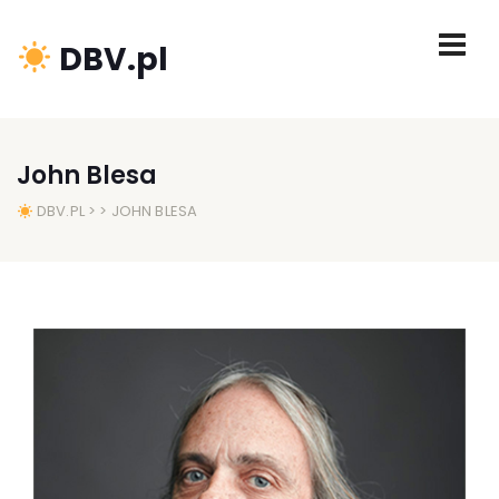
DBV.pl
John Blesa
DBV.PL
> > JOHN BLESA