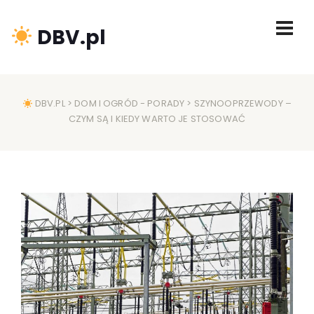
DBV.pl
DBV.PL
>
DOM I OGRÓD
-
PORADY
> SZYNOOPRZEWODY –
CZYM SĄ I KIEDY WARTO JE STOSOWAĆ