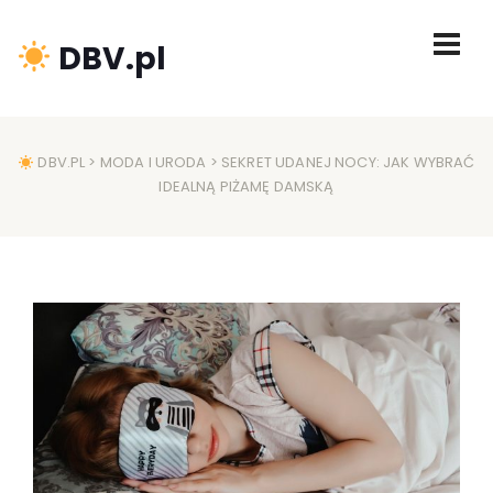
DBV.pl
DBV.PL
>
MODA I URODA
> SEKRET UDANEJ NOCY: JAK WYBRAĆ
IDEALNĄ PIŻAMĘ DAMSKĄ