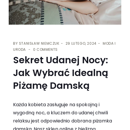
BY
STANISŁAW NIEMCZUK
29 LUTEGO, 2024
MODA I
URODA
0 COMMENTS
Sekret Udanej Nocy:
Jak Wybrać Idealną
Piżamę Damską
Każda kobieta zasługuje na spokojną i
wygodną noc, a kluczem do udanej chwili
relaksu jest odpowiednio dobrana piżamka
damska. Nasz sklep online z bielizną