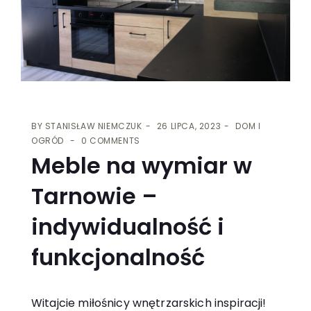
BY
STANISŁAW NIEMCZUK
26 LIPCA, 2023
DOM I
OGRÓD
0 COMMENTS
Meble na wymiar w
Tarnowie –
indywidualność i
funkcjonalność
Witajcie miłośnicy wnętrzarskich inspiracji!