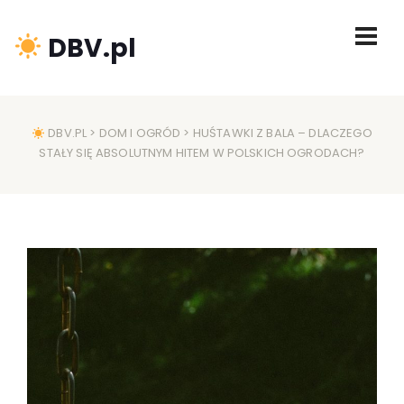
DBV.pl
DBV.PL
>
DOM I OGRÓD
> HUŚTAWKI Z BALA – DLACZEGO
STAŁY SIĘ ABSOLUTNYM HITEM W POLSKICH OGRODACH?