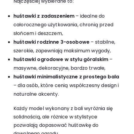
Najczęściej wybierane to:
huśtawki z zadaszeniem
– idealne do
całorocznego użytkowania, chronią przed
słońcem i deszczem,
huśtawki rodzinne 3-osobowe
– stabilne,
szerokie, zapewniają maksimum wygody,
huśtawki ogrodowe w stylu góralskim
–
masywne, dekoracyjne, bardzo trwałe,
huśtawki minimalistyczne z prostego bala
– dla osób, które cenią współczesny design i
naturalne akcenty.
Każdy model wykonany z bali wyróżnia się
solidnością, ale różnice w stylistyce
pozwalają dopasować huśtawkę do
dowolnego ogrodu.