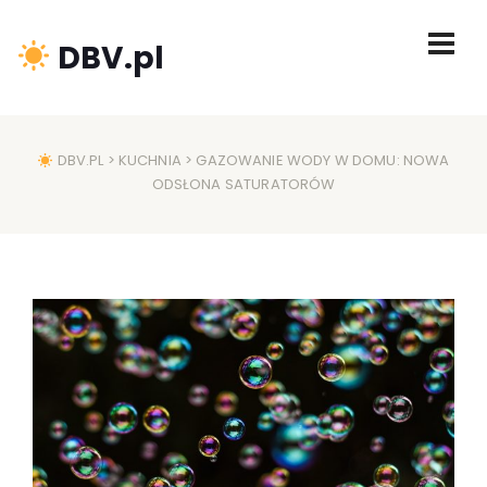
DBV.pl
DBV.PL
>
KUCHNIA
> GAZOWANIE WODY W DOMU: NOWA
ODSŁONA SATURATORÓW