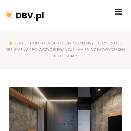
DBV.pl
DBV.PL
>
DOM I OGRÓD
> FORNIR KAMIENNY – PRZYSZŁOŚĆ
DESIGNU: JAK POŁĄCZYĆ ELEGANCJĘ KAMIENIA Z NOWOCZESNĄ
LEKKOŚCIĄ?