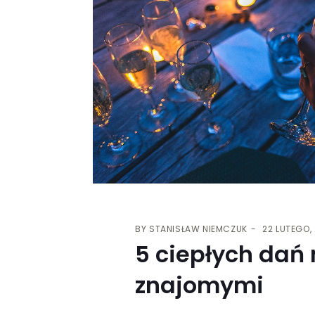
BY
STANISŁAW NIEMCZUK
22 LUTEGO,
5 ciepłych dań 
znajomymi