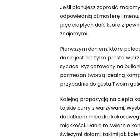
Jeśli planujesz zaprosić znajom
odpowiednią atmosferę i menu.
pięć ciepłych dań, które z pewn
znajomymi.
Pierwszym daniem, które polecam
danie jest nie tylko proste w pr
sycące. Ryż gotowany na bulion
parmezan tworzą idealną komp
przypadnie do gustu Twoim goś
Kolejną propozycją na ciepłą k
tajskie curry z warzywami. Wys
dodatkiem mleczka kokosowego,
miękkości. Danie to świetnie k
świeżymi ziołami, takimi jak kol