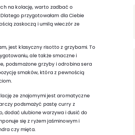
ych na kolację, warto zadbać o
 Dlatego przygotowałam dla Ciebie
ością zaskoczą i umilą wieczór ze
, jest klasyczny risotto z grzybami. To
zygotowaniu, ale także smaczne i
ie, podsmażone grzyby i odrobina sera
ozycję smaków, która z pewnością
ciom.
olację ze znajomymi jest aromatyczne
tarczy podsmażyć pastę curry z
 dodać ulubione warzywa i dusić do
omponuje się z ryżem jaśminowym i
endra czy mięta.