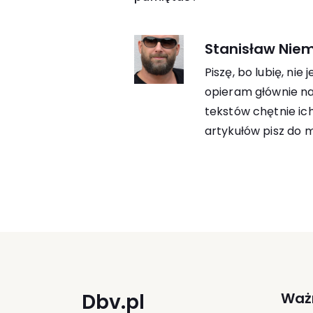
Stanisław Nie
Piszę, bo lubię, ni
opieram głównie na 
tekstów chętnie ic
artykułów pisz do m
Dbv.pl
Ważn