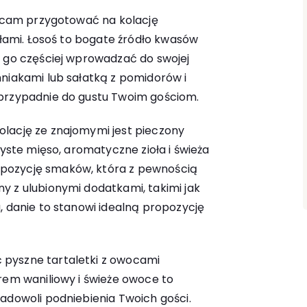
lecam przygotować na kolację
iołami. Łosoś to bogate źródło kwasów
o go częściej wprowadzać do swojej
mniakami lub sałatką z pomidorów i
 przypadnie do gustu Twoim gościom.
lację ze znajomymi jest pieczony
zyste mięso, aromatyczne zioła i świeża
pozycję smaków, która z pewnością
y z ulubionymi dodatkami, takimi jak
, danie to stanowi idealną propozycję
pyszne tartaletki z owocami
rem waniliowy i świeże owoce to
adowoli podniebienia Twoich gości.