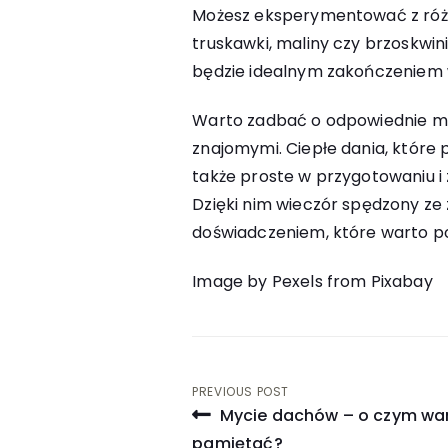
Możesz eksperymentować z róż
truskawki, maliny czy brzoskwin
będzie idealnym zakończeniem 
Warto zadbać o odpowiednie me
znajomymi. Ciepłe dania, które 
także proste w przygotowaniu i
Dzięki nim wieczór spędzony z
doświadczeniem, które warto p
Image by Pexels from Pixabay
Nawigacja
PREVIOUS POST
Mycie dachów – o czym wa
wpisu
pamiętać?