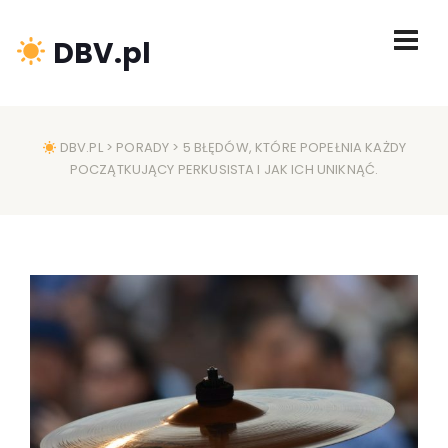
DBV.pl
DBV.PL
>
PORADY
> 5 BŁĘDÓW, KTÓRE POPEŁNIA KAŻDY
POCZĄTKUJĄCY PERKUSISTA I JAK ICH UNIKNĄĆ.