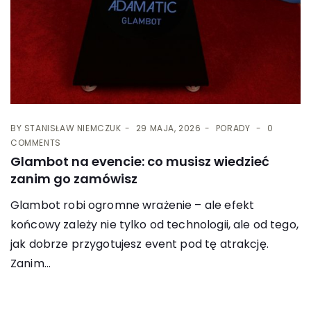
BY
STANISŁAW NIEMCZUK
29 MAJA, 2026
PORADY
0
COMMENTS
Glambot na evencie: co musisz wiedzieć
zanim go zamówisz
Glambot robi ogromne wrażenie – ale efekt
końcowy zależy nie tylko od technologii, ale od tego,
jak dobrze przygotujesz event pod tę atrakcję.
Zanim...