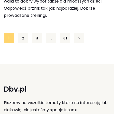
walki to dobry wybór także dla młodszych dzieci.
Odpowiedź brzmi: tak, jak najbardziej. Dobrze
prowadzone treningi...
Stronicowanie
1
2
3
…
31
>
wpisów
Dbv.pl
Piszemy na wszelkie tematy które na interesują lub
ciekawią, nie jesteśmy specjalistami.