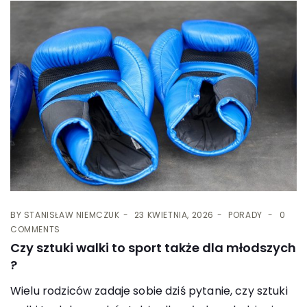
BY
STANISŁAW NIEMCZUK
23 KWIETNIA, 2026
PORADY
0
COMMENTS
Czy sztuki walki to sport także dla młodszych
?
Wielu rodziców zadaje sobie dziś pytanie, czy sztuki